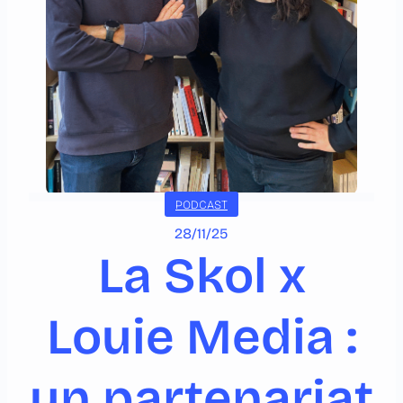
PODCAST
28/11/25
La Skol x
Louie Media :
un partenariat